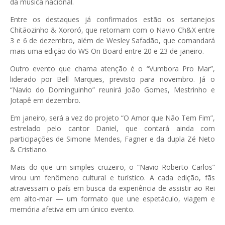
da música nacional.
Entre os destaques já confirmados estão os sertanejos
Chitãozinho & Xororó
, que retornam com o Navio Ch&X entre
3 e 6 de dezembro, além de
Wesley Safadão
, que comandará
mais uma edição do WS On Board entre 20 e 23 de janeiro.
Outro evento que chama atenção é o “Vumbora Pro Mar”,
liderado por
Bell Marques
, previsto para novembro. Já o
“Navio do Dominguinho” reunirá
João Gomes
,
Mestrinho
e
Jotapê
em dezembro.
Em janeiro, será a vez do projeto “O Amor que Não Tem Fim”,
estrelado pelo cantor
Daniel
, que contará ainda com
participações de
Simone Mendes
,
Fagner
e da dupla
Zé Neto
& Cristiano
.
Mais do que um simples cruzeiro, o “Navio Roberto Carlos”
virou um fenômeno cultural e turístico. A cada edição, fãs
atravessam o país em busca da experiência de assistir ao Rei
em alto-mar — um formato que une espetáculo, viagem e
memória afetiva em um único evento.